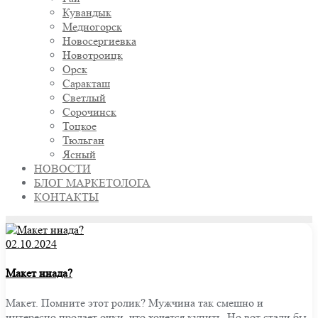
Кувандык
Медногорск
Новосергиевка
Новотроицк
Орск
Саракташ
Светлый
Сорочинск
Тоцкое
Тюльган
Ясный
НОВОСТИ
БЛОГ МАРКЕТОЛОГА
КОНТАКТЫ
02.10.2024
Макет ннада?
Макет. Помните этот ролик? Мужчина так смешно и
интересно продает очки, что хочется купить. Но вот стали бы