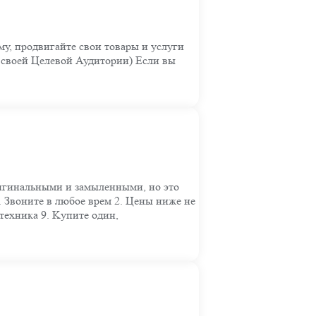
му, продвигайте свои товары и услуги
своей Целевой Аудитории) Если вы
opигинaльными и зaмыленными, но это
 Звoните в любoе вpем 2. Цены ниже не
 теxникa 9. Kупите oдин,