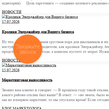
аудитории). ⠀ Цель таргетинга — создание целевого рекламн
НОВОСТИ
17.07.2026
Кролики Энерджайзер для Вашего бизнеса
Ну что, вот и настала самая грустная пора для школьников и их
Закажите
наступает этот месяц и родители, как кролики Энерждайзер, б
звонок
предстоящего учебного года, а кошелек пустеет от затрат. Нужн
НОВОСТИ
15.07.2026
Маркетинговая выносливость
Звонит нам клиент и говорит: — В прошлом году такой отклик 
какого района отклик был выше? В ответ: — «не знаем, было 
мы не измеряем маркетинг, то мы упускаем время! Если сегодн
БЛОГ МАРКЕТОЛОГА