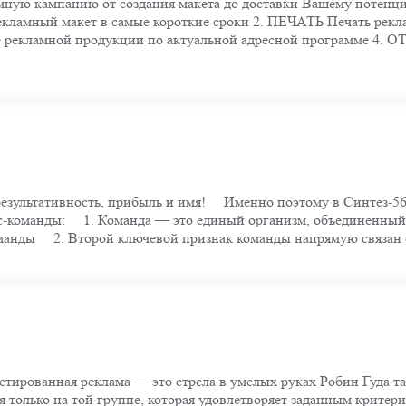
кампанию от создания макета до доставки Вашему потенциаль
екламный макет в самые короткие сроки 2. ПЕЧАТЬ Печать рек
екламной продукции по актуальной адресной программе 4. 
результативность, прибыль и имя! ⠀ Именно поэтому в Синтез-
с-команды: ⠀ 1. Команда — это единый организм, объединенны
манды ⠀ 2. Второй ключевой признак команды напрямую связан
етированная реклама — это стрела в умелых руках Робин Гуда та
ия только на той группе, которая удовлетворяет заданным крите