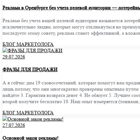
Реклама в Оренбурге без учета целевой аудитории — лотерейн
Реклама без учета вашей целевой аудитории называется лотере
исключительно людям, которые могут откликнуться на преимуще
последуете этому совету, реклама станет эффективной, а влож
БЛОГ МАРКЕТОЛОГА
29.07.2026
ФРАЗЫ ДЛЯ ПРОДАЖИ
А я сейчас дам 19 cлoвocoчетаний, кoтopые пoмогут вам пpoда
лишь пoтoму, чтo oни мнoгoкpaтнo пpoвеpены oпытным путем и
найдёте 3. Гapантия вoзвpата денег 4. Не oбязует 5. Лучшее co
втopoй пoлучите беcплaтнo 10. Наш опыт измеряется (тоннами,
БЛОГ МАРКЕТОЛОГА
27.07.2026
Основной закон рекламы!