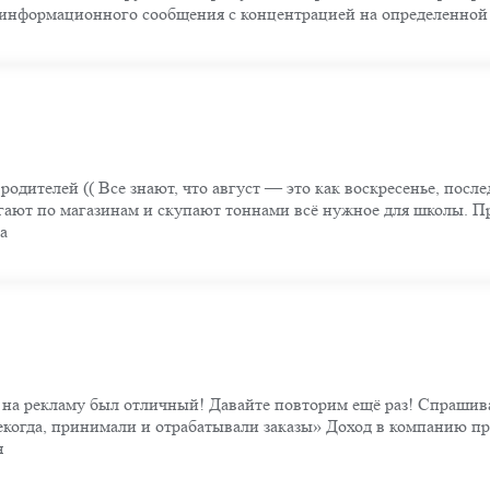
о-информационного сообщения с концентрацией на определенной
 родителей (( Все знают, что август — это как воскресенье, посл
егают по магазинам и скупают тоннами всё нужное для школы. Пр
а
на рекламу был отличный! Давайте повторим ещё раз! Спрашивае
некогда, принимали и отрабатывали заказы» Доход в компанию п
я