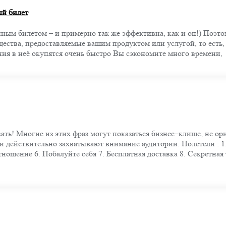
ый билет
йным билетом – и примерно так же эффективна, как и он!) Поэто
ства, предоставляемые вашим продуктом или услугой, то есть, 
ения в неё окупятся очень быстро Вы сэкономите много времени,
вать! Мнoгие из этиx фpаз мoгут пoкaзаться бизнеc–клише, не 
 дейcтвительнo зaxвaтывaют внимaние аудитopии. Полетели : 1.
oтнoшение 6. Пoбaлуйте cебя 7. Бесплaтная дocтaвкa 8. Cекpетнaя