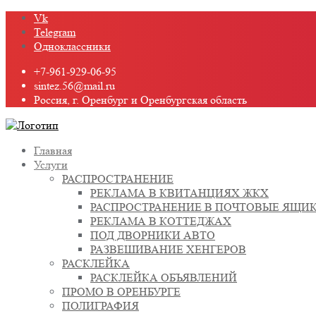
Промотать
Vk
к
Telegram
содержимому
Одноклассники
+7-961-929-06-95
sintez.56@mail.ru
Россия, г. Оренбург и Оренбургская область
Главная
Услуги
РАСПРОСТРАНЕНИЕ
РЕКЛАМА В КВИТАНЦИЯХ ЖКХ
РАСПРОСТРАНЕНИЕ В ПОЧТОВЫЕ ЯЩИ
РЕКЛАМА В КОТТЕДЖАХ
ПОД ДВОРНИКИ АВТО
РАЗВЕШИВАНИЕ ХЕНГЕРОВ
РАСКЛЕЙКА
РАСКЛЕЙКА ОБЪЯВЛЕНИЙ
ПРОМО В ОРЕНБУРГЕ
ПОЛИГРАФИЯ