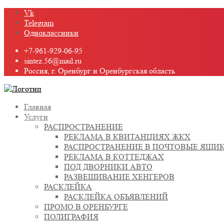
Промотать
Vk
к
Telegram
содержимому
Одноклассники
+7-961-929-06-95
sintez.56@mail.ru
Россия, г. Оренбург и Оренбургская область
Главная
Услуги
РАСПРОСТРАНЕНИЕ
РЕКЛАМА В КВИТАНЦИЯХ ЖКХ
РАСПРОСТРАНЕНИЕ В ПОЧТОВЫЕ ЯЩИ
РЕКЛАМА В КОТТЕДЖАХ
ПОД ДВОРНИКИ АВТО
РАЗВЕШИВАНИЕ ХЕНГЕРОВ
РАСКЛЕЙКА
РАСКЛЕЙКА ОБЪЯВЛЕНИЙ
ПРОМО В ОРЕНБУРГЕ
ПОЛИГРАФИЯ